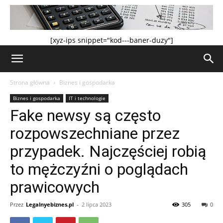
[xyz-ips snippet="kod---baner-duzy"]
Strona główna
Biznes i gospodarka
Biznes i gospodarka
IT i technologie
Fake newsy są często
rozpowszechniane przez
przypadek. Najczęściej robią
to mężczyźni o poglądach
prawicowych
Przez
Legalnyebiznes.pl
-
2 lipca 2023
305
0