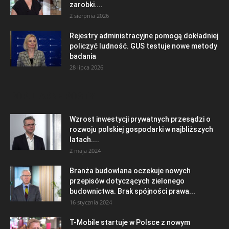
zarobki....
2 sierpnia 2026
Rejestry administracyjne pomogą dokładniej
policzyć ludność. GUS testuje nowe metody
badania
28 lipca 2026
POPULARNE POSTY
Wzrost inwestycji prywatnych przesądzi o
rozwoju polskiej gospodarki w najbliższych
latach....
2 maja 2024
Branża budowlana oczekuje nowych
przepisów dotyczących zielonego
budownictwa. Brak spójności prawa...
16 stycznia 2024
T-Mobile startuje w Polsce z nowym