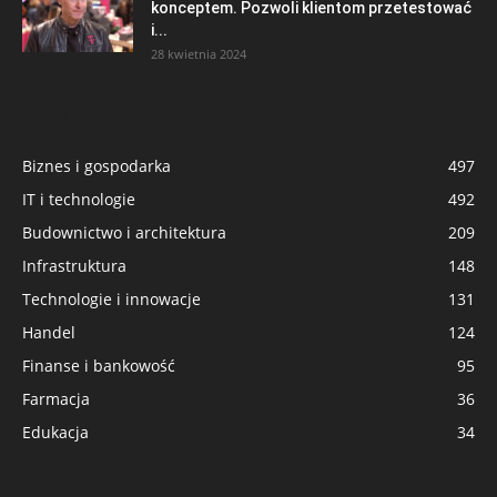
konceptem. Pozwoli klientom przetestować
i...
28 kwietnia 2024
POPULARNE KATEGORIE
Biznes i gospodarka
497
IT i technologie
492
Budownictwo i architektura
209
Infrastruktura
148
Technologie i innowacje
131
Handel
124
Finanse i bankowość
95
Farmacja
36
Edukacja
34