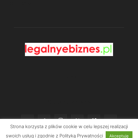
POLECAMY
O NAS
PODĄŻAJ ZA NAMI
Strona korzysta z plików cookie w celu lepszej realizacji
swoich usług i zgodnie z Polityką Prywatności
Akceptuję