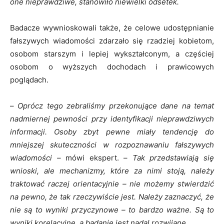
one nieprawdziwe, stanowiło niewielki odsetek.
Badacze wywnioskowali także, że celowe udostępnianie
fałszywych wiadomości zdarzało się rzadziej kobietom,
osobom starszym i lepiej wykształconym, a częściej
osobom o wyższych dochodach i prawicowych
poglądach.
–
Oprócz tego zebraliśmy przekonujące dane na temat
nadmiernej pewności przy identyfikacji nieprawdziwych
informacji. Osoby zbyt pewne miały tendencję do
mniejszej skuteczności w rozpoznawaniu fałszywych
wiadomości –
mówi ekspert. –
Tak przedstawiają się
wnioski, ale mechanizmy, które za nimi stoją, należy
traktować raczej orientacyjnie – nie możemy stwierdzić
na pewno, że tak rzeczywiście jest. Należy zaznaczyć, że
nie są to wyniki przyczynowe – to bardzo ważne. Są to
wyniki korelacyjne, a badanie jest nadal rozwijane.