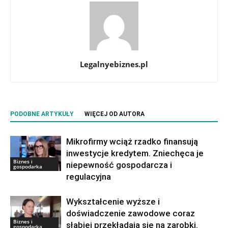
Legalnyebiznes.pl
PODOBNE ARTYKUŁY
WIĘCEJ OD AUTORA
Mikrofirmy wciąż rzadko finansują
inwestycje kredytem. Zniechęca je
Biznes i
niepewność gospodarcza i
gospodarka
regulacyjna
Wykształcenie wyższe i
doświadczenie zawodowe coraz
Biznes i
słabiej przekładają się na zarobki.
gospodarka