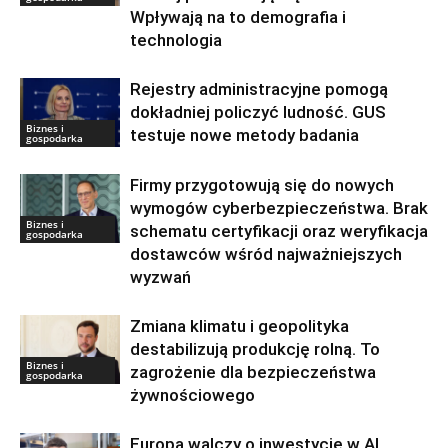
Wpływają na to demografia i
technologia
Rejestry administracyjne pomogą
dokładniej policzyć ludność. GUS
Biznes i
testuje nowe metody badania
gospodarka
Firmy przygotowują się do nowych
wymogów cyberbezpieczeństwa. Brak
Biznes i
schematu certyfikacji oraz weryfikacja
gospodarka
dostawców wśród najważniejszych
wyzwań
Zmiana klimatu i geopolityka
destabilizują produkcję rolną. To
Biznes i
zagrożenie dla bezpieczeństwa
gospodarka
żywnościowego
Europa walczy o inwestycje w AI.