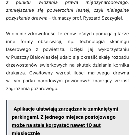
z punktu widzenia prawa międzynarodowego,
zmniejszanie się powierzchni leśnej, czyli nielegalne
pozyskanie drewna
– tłumaczy prof. Ryszard Szczygieł.
W ocenie zdrowotności terenów leśnych pomagają także
inne formy obserwacji, np. technologia skaningu
laserowego z powietrza. Dzięki jej wykorzystaniu
w Puszczy Białowieskiej udało się określić skalę rozpadu
drzewostanów świerkowych na skutek działania kornika
drukarza. Gwałtowny wzrost ilości martwego drewna
w tym parku narodowym powodował znaczący wzrost
zagrożenia pożarowego.
Aplikacje ułatwiają zarządzanie zamkniętymi
parkingami. Z jednego miejsca postojowego
może na stałe korzystać nawet 10 aut
miesięcznie