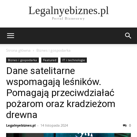
Legalnyebiznes.pl
Portal Biznesowy
Strona główna
Biznes i gospodarka
Biznes i gospodarka
Featured
IT i technologie
Dane satelitarne
wspomagają leśników.
Pomagają przeciwdziałać
pożarom oraz kradzieżom
drewna
Legalnyebiznes.pl
-
14 listopada 2024
0